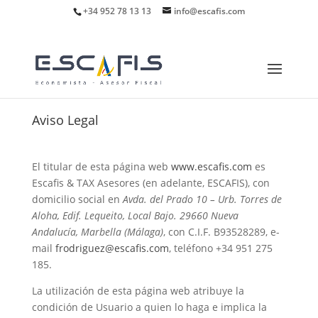
+34 952 78 13 13
info@escafis.com
Aviso Legal
El titular de esta página web
www.escafis.com
es
Escafis & TAX Asesores (en adelante, ESCAFIS), con
domicilio social en
Avda. del Prado 10 – Urb. Torres de
Aloha, Edif. Lequeito, Local Bajo. 29660 Nueva
Andalucía, Marbella (Málaga)
, con C.I.F. B93528289, e-
mail
frodriguez@escafis.com
, teléfono +34 951 275
185.
La utilización de esta página web atribuye la
condición de Usuario a quien lo haga e implica la